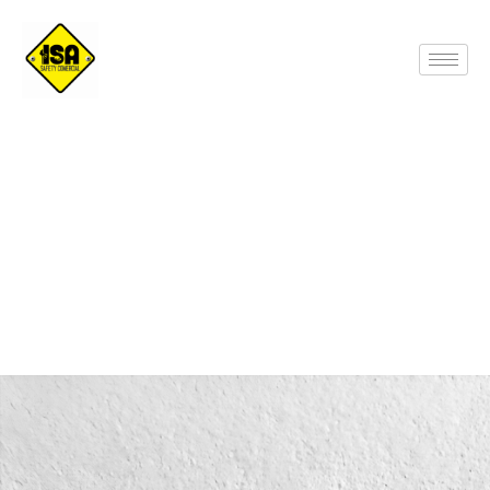
Bestknit S1P S1P