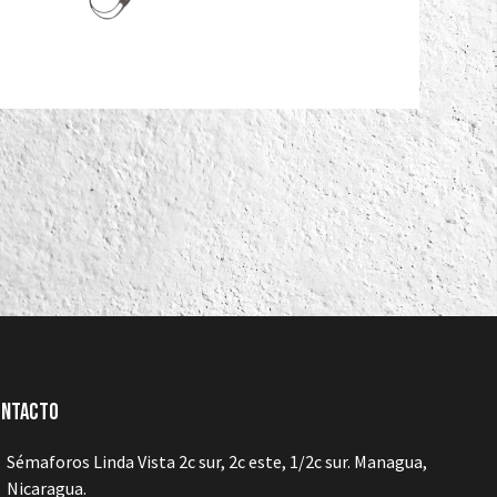
ontacto
Sémaforos Linda Vista 2c sur, 2c este, 1/2c sur. Managua,
Nicaragua.