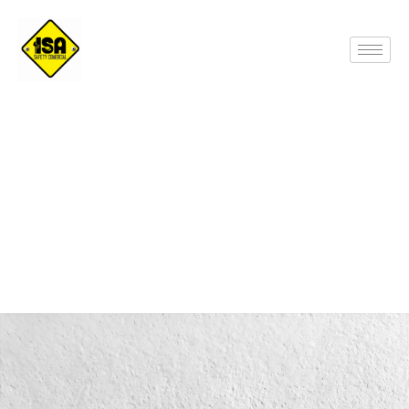
Orejeras HW-1035-100-VS-Photoroom