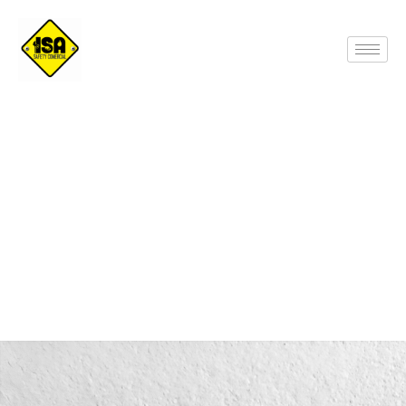
Ropa Protector FT Overol EQ A NOMEX-
Photoroom